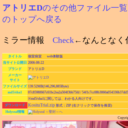
アトリエD
のその他ファイル一覧
のトップへ戻る
ミラー情報
Check
←なんとなく
タイトル
個室病室 web体験版
当サイト公開日
2006-08-22
ブランド
アトリエD
メーカー
サイト
ファイルサイズ
139.52MB(146,296,885Byte)
md5/sha1
07c8598f667c61bc2ea2a504f3bb75fd / 54f1c7cc08b3060a054336b37dd
※md5/sha1に関しては、わかる人向けです。
KosituTrial.zip
ダウンロード
形式：ZIP (右クリックで保存を推奨)
Holyseal情報
Holyseal ～聖封～へ
Copyri