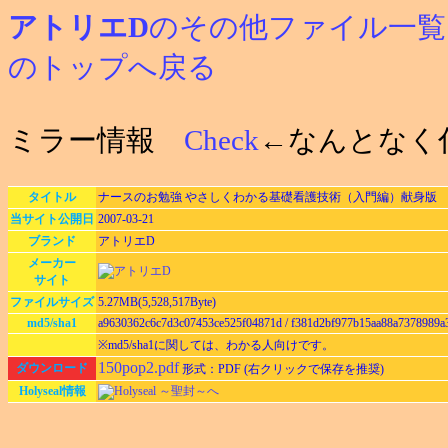
アトリエD
のその他ファイル一覧
のトップへ戻る
ミラー情報
Check
←なんとなく
タイトル
ナースのお勉強 やさしくわかる基礎看護技術（入門編）献身版 チラシ
当サイト公開日
2007-03-21
ブランド
アトリエD
メーカー
サイト
ファイルサイズ
5.27MB(5,528,517Byte)
md5/sha1
a9630362c6c7d3c07453ce525f04871d / f381d2bf977b15aa88a7378989a
※md5/sha1に関しては、わかる人向けです。
150pop2.pdf
ダウンロード
形式：PDF (右クリックで保存を推奨)
Holyseal情報
Holyseal ～聖封～へ