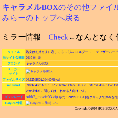
キャラメルBOX
のその他ファイ
みらーのトップへ戻る
ミラー情報
Check
←なんとなく
タイトル
処女はお姉さまに恋してる ～2人のエルダー～ ティザームービ
当サイト公開日
2010-04-16
ブランド
キャラメルBOX
メーカー
サイト
ファイルサイズ
50.12MB(52,554,657Byte)
md5/sha1
098b6840e637f0701e23e9659453e825 / 3a7a3f01b8a7cd9d85763ba53d8
※md5/sha1に関しては、わかる人向けです。
otbk2_movie03.zip
ダウンロード
形式：ZIP/MPEG1 (右クリックで保存を推
Holyseal情報
Holyseal ～聖封～へ
Copyright ©2010 HOBIBOX/