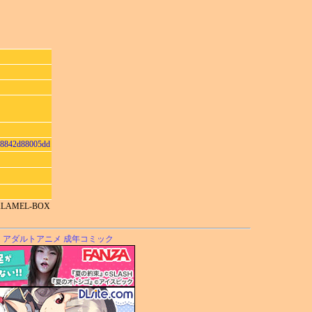
48842d88005dd
CALAMEL-BOX