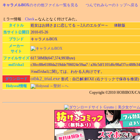
キャラメルBOX
のその他ファイル一覧を見る
つんでれみらーのトップへ戻る
ミラー情報
Check
←なんとなく付けてみた。
タイトル
処女はお姉さまに恋してる ～2人のエルダー～ 体験版
当サイト公開日
2010-05-26
ブランド
キャラメルBOX
メーカー
サイト
ファイルサイズ
617.58MB(647,574,993Byte)
md5/sha1
c30cc88e6180da219dde706024e59aa7 / a36c5df1101d6c98af37cc488b3
※md5/sha1に関しては、わかる人向けです。
otbk2_trial.exe
ダウンロード
形式：自己解凍EXE (右クリックで保存を推奨)
Holyseal情報
Holyseal ～聖封～へ
Copyright ©2010 HOBIBOX/