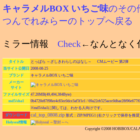
キャラメルBOX いちご味
のその
つんでれみらーのトップへ戻る
ミラー情報
Check
←なんとなく
タイトル
とっぱら ～ざしきわらしのはなし～ CMムービー 第2弾
当サイト公開日
2008-08-25
ブランド
キャラメルBOX いちご味
メーカー
サイト
ファイルサイズ
47.20MB(49,494,384Byte)
md5/sha1
0b4720e87f98ee4c83ec0dce3af5f1e1 / 69a22eb525acec0dbae28f96e677f
※md5/sha1に関しては、わかる人向けです。
cal_top_0808.zip
ダウンロード
形式：ZIP/MPEG1 (右クリックで保存を推奨
Holyseal情報
Holyseal ～聖封～へ
Copyright ©2008 HOBIBOX/CA