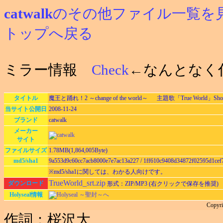
catwalk
のその他ファイル一覧を
トップへ戻る
ミラー情報
Check
←なんとなく
タイトル
魔王と踊れ！2 ～change of the world～ 主題歌「True World」Short
当サイト公開日
2008-11-24
ブランド
catwalk
メーカー
サイト
ファイルサイズ
1.78MB(1,864,005Byte)
md5/sha1
9a553d9c60cc7acb8000e7e7ac13a227 / 1ff610c9408d34872f02595d1cef
※md5/sha1に関しては、わかる人向けです。
TrueWorld_srt.zip
ダウンロード
形式：ZIP/MP3 (右クリックで保存を推奨)
Holyseal情報
Holyseal ～聖封～へ
Copyri
作詞：桜沢大