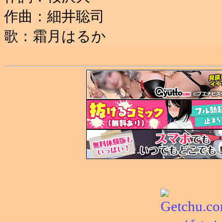
作曲：細井聡司
歌：霜月はるか