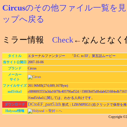
Circus
のその他ファイル一覧を見
ップへ戻る
ミラー情報
Check
←なんとなく
タイトル
エターナルファンタジー 「D.C. to EF」第五話ムービー
当サイト公開日
2007-10-06
ブランド
Circus
メーカー
サイト
ファイルサイズ
261.96MB(274,689,167Byte)
md5/sha1
c0898f93553a3da16f78c40579fad52d / f3803bff5dfbdab621684edb7163
※md5/sha1に関しては、わかる人向けです。
DCtoEF_part5.lzh
ダウンロード
形式：LZH/MPEG1 (右クリックで保存を推
Holyseal情報
Holyseal ～聖封～へ
Copyright 