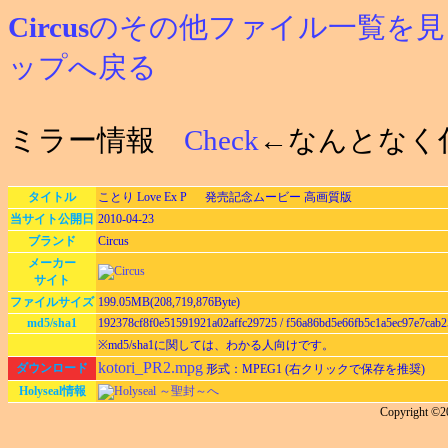
Circus
のその他ファイル一覧を見
ップへ戻る
ミラー情報
Check
←なんとなく
タイトル
ことり Love Ex P 発売記念ムービー 高画質版
当サイト公開日
2010-04-23
ブランド
Circus
メーカー
サイト
ファイルサイズ
199.05MB(208,719,876Byte)
md5/sha1
192378cf8f0e51591921a02affc29725 / f56a86bd5e66fb5c1a5ec97e7cab
※md5/sha1に関しては、わかる人向けです。
kotori_PR2.mpg
ダウンロード
形式：MPEG1 (右クリックで保存を推奨)
Holyseal情報
Holyseal ～聖封～へ
Copyright ©