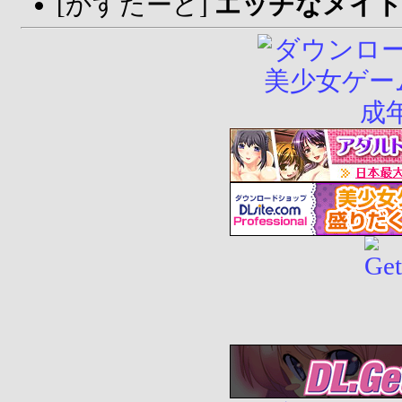
[かすたーど]
エッチなメイ