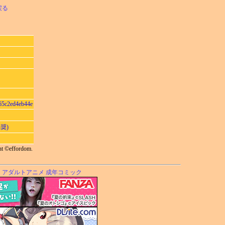
戻る
65c2ed4eb44e
奨)
ht ©effordom.