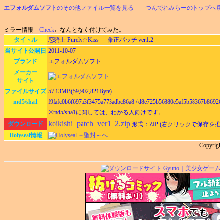
エフォルダムソフト
のその他ファイル一覧を見る
つんでれみらーのトップへ
ミラー情報
Check
←なんとなく付けてみた。
タイトル
恋騎士 Purely☆Kiss 修正パッチ ver1.2
当サイト公開日
2011-10-07
ブランド
エフォルダムソフト
メーカー
サイト
ファイルサイズ
57.13MB(59,902,821Byte)
md5/sha1
f9fafc0b6f697a3f3475a773adbc86a8 / d8e725b56880e5af5b58367b8692
※md5/sha1に関しては、わかる人向けです。
koikishi_patch_ver1_2.zip
ダウンロード
形式：ZIP (右クリックで保存を推
Holyseal情報
Holyseal ～聖封～へ
Copyrig