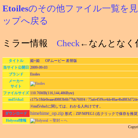
Etoiles
のその他ファイル一覧を
ップへ戻る
ミラー情報
Check
←なんとなく
タイトル
姫×姫 OPムービー 差替版
当サイト公開日
2009-09-03
ブランド
Etoiles
メーカー
サイト
ファイルサイズ
110.76MB(116,144,486Byte)
md5/sha1
c175c18de0eaaed0883b6b77bb76fff4 / 75afe45f9ce4de48ae4bd883d72de
※md5/sha1に関しては、わかる人向けです。
himehime_op.zip
ダウンロード
形式：ZIP/MPEG1 (右クリックで保存を推奨
Holyseal情報
Holyseal ～聖封～へ
Copyri