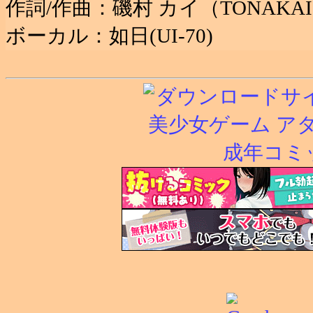
作詞/作曲：磯村 カイ（TONAKAI so
ボーカル：如日(UI-70)