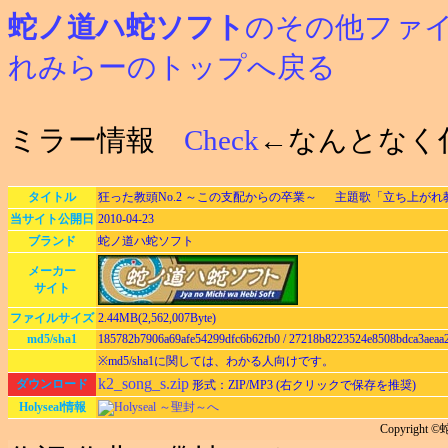
蛇ノ道ハ蛇ソフト
のその他ファ
れみらーのトップへ戻る
ミラー情報
Check
←なんとなく
タイトル
狂った教頭No.2 ～この支配からの卒業～ 主題歌「立ち上がれ教頭！」
当サイト公開日
2010-04-23
ブランド
蛇ノ道ハ蛇ソフト
メーカー
サイト
ファイルサイズ
2.44MB(2,562,007Byte)
md5/sha1
185782b7906a69afe54299dfc6b62fb0 / 27218b8223524e8508bdca3aeaa
※md5/sha1に関しては、わかる人向けです。
k2_song_s.zip
ダウンロード
形式：ZIP/MP3 (右クリックで保存を推奨)
Holyseal情報
Holyseal ～聖封～へ
Copyrigh