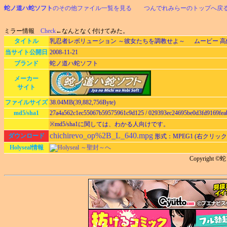
蛇ノ道ハ蛇ソフト
のその他ファイル一覧を見る
つんでれみらーのトップへ戻
ミラー情報
Check
←なんとなく付けてみた。
タイトル
乳忍者レボリューション ～彼女たちを調教せよ～ ムービー 高
当サイト公開日
2008-11-21
ブランド
蛇ノ道ハ蛇ソフト
メーカー
サイト
ファイルサイズ
38.04MB(39,882,756Byte)
md5/sha1
27a4a562c1ec55067b59575961c9d125 / 029393ec24695be0d3fd9169fe
※md5/sha1に関しては、わかる人向けです。
chichirevo_op%2B_L_640.mpg
ダウンロード
形式：MPEG1 (右クリッ
Holyseal情報
Holyseal ～聖封～へ
Copyright