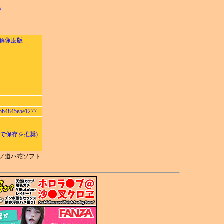
る
解像度版
abb4845e5e1277
クで保存を推奨)
 ©蛇ノ道ハ蛇ソフト