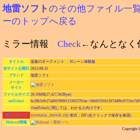
地雷ソフト
のその他ファイル一
ーのトップへ戻る
ミラー情報
Check
←なんとなく
タイトル
追奏のオーグメント Hシーン体験版
当サイト公開日
2012-08-31
ブランド
地雷ソフト
メーカー
サイト
ファイルサイズ
26.16MB(27,427,562Byte)
md5/sha1
6c28b3e9e27a06f1909f11336257b5ae / b6fd3191b1367dd9bc9715ee7d9
※md5/sha1に関しては、わかる人向けです。
syonana_movie.zip
ダウンロード
形式：ZIP (右クリックで保存を推奨)
Holyseal情報
Holyseal ～聖封～へ
Copyright ©