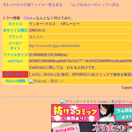
コトノハ
のその他ファイル一覧を見る
つんでれみらーのトップへ戻る
ミラー情報
Check
←なんとなく付けてみた。
タイトル
ラッキー×クロス OPムービー
当サイト公開日
2008-04-21
ブランド
コトノハ
メーカー
http://www.web-giga.com/kotonoha/
サイト
ファイルサイズ
65.99MB(69,192,904Byte)
md5/sha1
d958f8120864008caaf6b8743cf1b177 / 6b195d52b669995a1e9ca6d4596
※md5/sha1に関しては、わかる人向けです。
Lucky_demo.zip
ダウンロード
形式：ZIP/MPEG1 (右クリックで保存を推奨
Holyseal情報
Holyseal ～聖封～へ
Copy