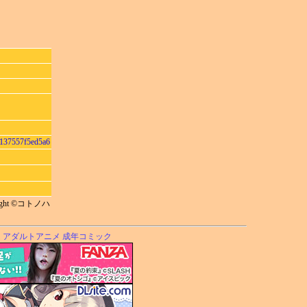
137557f5ed5a6
)
right ©コトノハ