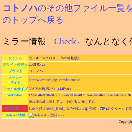
コトノハ
のその他ファイル一覧
のトップへ戻る
ミラー情報
Check
←なんとなく
タイトル
ラッキー×クロス Web体験版2
当サイト公開日
2008-05-23
ブランド
コトノハ
メーカー
http://www.web-giga.com/kotonoha/
サイト
ファイルサイズ
336.28MB(352,611,414Byte)
md5/sha1
f2dea34b9158ed077fe177a669f1a948 / 07aaedbc946d6f71a3bd2fce5b26
※md5/sha1に関しては、わかる人向けです。
LuckyCrosse_trial_forWeb2.zip
ダウンロード
形式：ZIP (右クリックで
Holyseal情報
Holyseal ～聖封～へ
Copyri