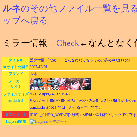
ルネ
のその他ファイル一覧を見
ップへ戻る
ミラー情報
Check
←なんとなく
タイトル
淫夢学園 「だめ……こんなになっちゃうのは夢の中だけなの…
当サイト公開日
2007-12-26
ブランド
ルネ
メーカー
サイト
ファイルサイズ
95.13MB(99,747,371Byte)
md5/sha1
907dc793ceb48d9874845392abfae873 / 237e8ef7c2d9609ddfb791c8dec
※md5/sha1に関しては、わかる人向けです。
inmu_demo_web.zip
ダウンロード
形式：ZIP/MPEG1 (右クリックで保存
Holyseal情報
Holyseal ～聖封～へ