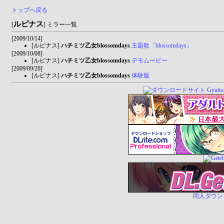
トップへ戻る
ルピナス
[
] ミラー一覧
[2009/10/14]
[ルピナス]
ハチミツ乙女blossomdays
主題歌「blossomdays」
[2009/10/08]
[ルピナス]
ハチミツ乙女blossomdays
デモムービー
[2009/09/26]
[ルピナス]
ハチミツ乙女blossomdays
体験版
同人ダウンロー