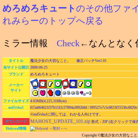
めろめろキュート
のその他ファ
れみらーのトップへ戻る
ミラー情報
Check
←なんとなく
タイトル
魔法少女の大切なこと。 修正パッチVer1.01
当サイト公開日
2009-09-25
ブランド
めろめろキュート
メーカー
サイト
ファイルサイズ
4.03MB(4,225,318Byte)
md5/sha1
615a664621f37b11f2c57894a3092b8d / 0f9527e7c5c6833f5553bc6820e
※md5/sha1に関しては、わかる人向けです。
MAHOST_UPDATE_101.zip
ダウンロード
形式：ZIP (右クリックで保
Holyseal情報
Holyseal ～聖封～へ
Copyright ©魔法少女の大切な