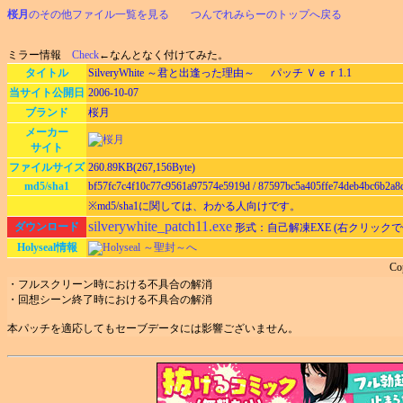
桜月
のその他ファイル一覧を見る
つんでれみらーのトップへ戻る
ミラー情報
Check
←なんとなく付けてみた。
タイトル
SilveryWhite ～君と出逢った理由～ パッチ Ｖｅｒ1.1
当サイト公開日
2006-10-07
ブランド
桜月
メーカー
サイト
ファイルサイズ
260.89KB(267,156Byte)
md5/sha1
bf57fc7c4f10c77c9561a97574e5919d / 87597bc5a405ffe74deb4bc6b2a8
※md5/sha1に関しては、わかる人向けです。
silverywhite_patch11.exe
ダウンロード
形式：自己解凍EXE (右クリック
Holyseal情報
Holyseal ～聖封～へ
Co
・フルスクリーン時における不具合の解消
・回想シーン終了時における不具合の解消
本パッチを適応してもセーブデータには影響ございません。