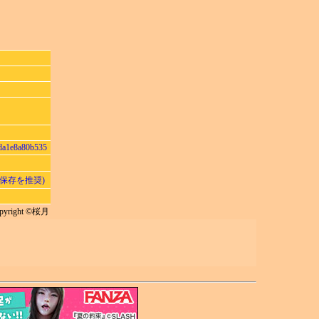
da1e8a80b535
で保存を推奨)
pyright ©桜月