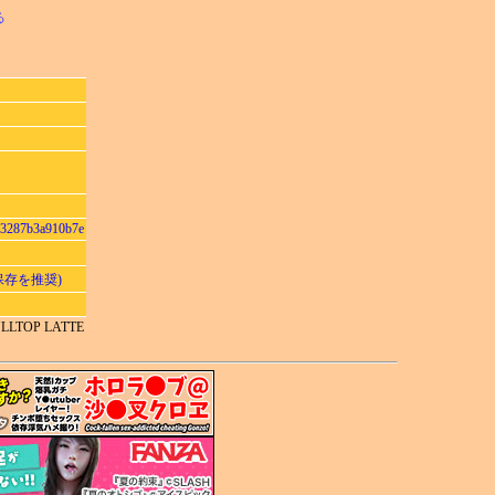
る
33287b3a910b7e
で保存を推奨)
PULLTOP LATTE