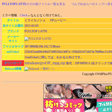
PULLTOP LATTE
のその他ファイル一覧を見る
つんでれみらーのトップへ戻
ミラー情報
Check
←なんとなく付けてみた。
タイトル
ミライカノジョ OPムービー
当サイト公開日
2015-03-05
ブランド
PULLTOP LATTE
メーカー
サイト
ファイルサイズ
187.08MB(196,162,723Byte)
md5/sha1
2342433a4d9fc04fd37d90320a7a067a / 056d2b5472d474c78d9bec11c0
※md5/sha1に関しては、わかる人向けです。
miraikanojyoOP_mpg.zip
ダウンロード
形式：ZIP/MPEG1 (右クリック
Holyseal情報
Holyseal ～聖封～へ
Copyright ©WillPlus/