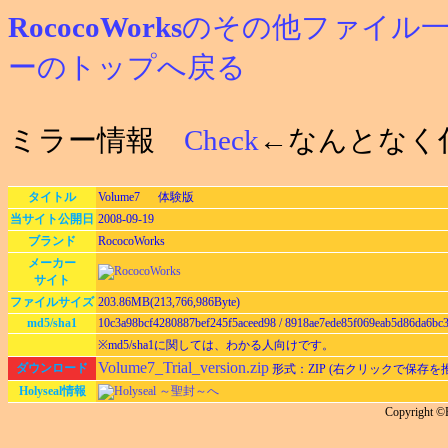
RococoWorks
のその他ファイル
ーのトップへ戻る
ミラー情報
Check
←なんとなく
タイトル
Volume7 体験版
当サイト公開日
2008-09-19
ブランド
RococoWorks
メーカー
サイト
ファイルサイズ
203.86MB(213,766,986Byte)
md5/sha1
10c3a98bcf4280887bef245f5aceed98 / 8918ae7ede85f069eab5d86da6bc
※md5/sha1に関しては、わかる人向けです。
Volume7_Trial_version.zip
ダウンロード
形式：ZIP (右クリックで保存を
Holyseal情報
Holyseal ～聖封～へ
Copyright 