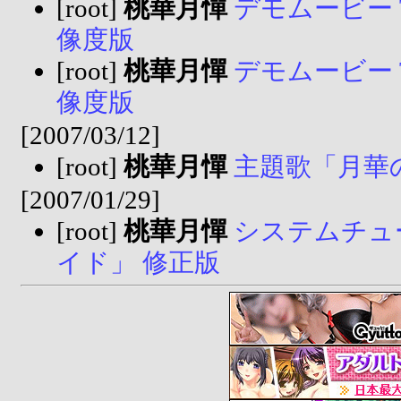
[root]
桃華月憚
デモムービー 
像度版
[root]
桃華月憚
デモムービー 
像度版
[2007/03/12]
[root]
桃華月憚
主題歌「月華の螺
[2007/01/29]
[root]
桃華月憚
システムチュ
イド」 修正版