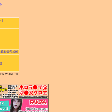
る
r）
1d5310073c296
奨)
EVEN WONDER