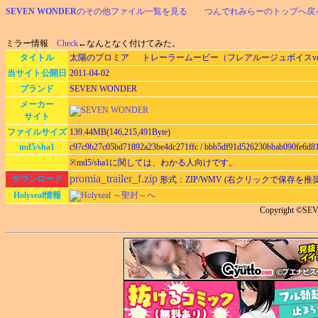
SEVEN WONDER
のその他ファイル一覧を見る
つんでれみらーのトップへ戻
ミラー情報
Check
←なんとなく付けてみた。
タイトル
太陽のプロミア トレーラームービー（フレアルージュボイスve
当サイト公開日
2011-04-02
ブランド
SEVEN WONDER
メーカー
サイト
ファイルサイズ
139.44MB(146,215,491Byte)
md5/sha1
c97c9b27c05bd71892a23be4dc271ffc / bbb5df91d526230bbab090fe6d8
※md5/sha1に関しては、わかる人向けです。
promia_trailer_f.zip
ダウンロード
形式：ZIP/WMV (右クリックで保存を推
Holyseal情報
Holyseal ～聖封～へ
Copyright ©S