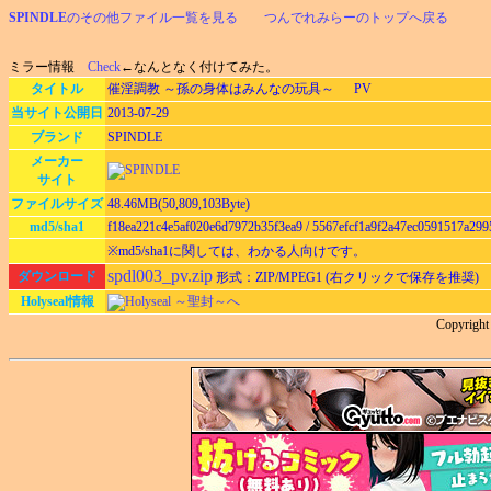
SPINDLE
のその他ファイル一覧を見る
つんでれみらーのトップへ戻る
ミラー情報
Check
←なんとなく付けてみた。
タイトル
催淫調教 ～孫の身体はみんなの玩具～ PV
当サイト公開日
2013-07-29
ブランド
SPINDLE
メーカー
サイト
ファイルサイズ
48.46MB(50,809,103Byte)
md5/sha1
f18ea221c4e5af020e6d7972b35f3ea9 / 5567efcf1a9f2a47ec0591517a299
※md5/sha1に関しては、わかる人向けです。
spdl003_pv.zip
ダウンロード
形式：ZIP/MPEG1 (右クリックで保存を推奨)
Holyseal情報
Holyseal ～聖封～へ
Copyrigh