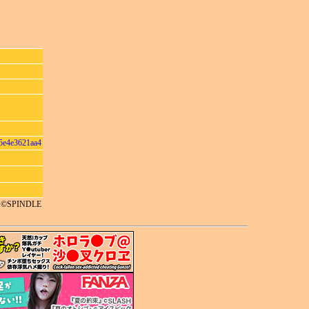
5e4e3621aa4
t ©SPINDLE