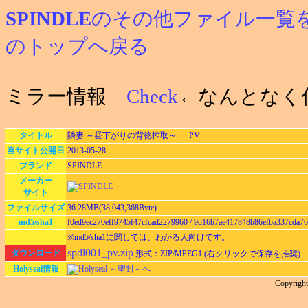
SPINDLE
のその他ファイル一覧
のトップへ戻る
ミラー情報
Check
←なんとなく
タイトル
隣妻 ～昼下がりの背徳搾取～ PV
当サイト公開日
2013-05-28
ブランド
SPINDLE
メーカー
サイト
ファイルサイズ
36.28MB(38,043,368Byte)
md5/sha1
f0ed9ec270eff9745f47cfcad2279960 / 9d16b7ae417848b86efba337cda7
※md5/sha1に関しては、わかる人向けです。
spdl001_pv.zip
ダウンロード
形式：ZIP/MPEG1 (右クリックで保存を推奨)
Holyseal情報
Holyseal ～聖封～へ
Copyrig