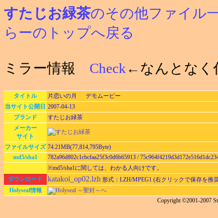
すたじお緑茶
のその他ファイル
らーのトップへ戻る
ミラー情報
Check
←なんとなく
タイトル
片恋いの月 デモムービー
当サイト公開日
2007-04-13
ブランド
すたじお緑茶
メーカー
サイト
ファイルサイズ
74.21MB(77,814,795Byte)
md5/sha1
782a96d802c1cbcfaa25f3c0d6b65913 / 75c964f4219d3d172e516d1dc23
※md5/sha1に関しては、わかる人向けです。
katakoi_op02.lzh
ダウンロード
形式：LZH/MPEG1 (右クリックで保存を推
Holyseal情報
Holyseal ～聖封～へ
Copyright ©2001-2007 S