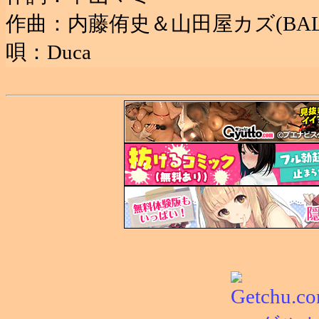
作曲：内藤侑史＆山田屋カズ(BAL
唄：Duca