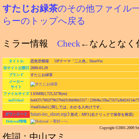
すたじお緑茶
のその他ファイル
らーのトップへ戻る
ミラー情報
Check
←なんとなく
タイトル
恋色空模様 OPテーマ「二人色」ShortVer.
当サイト公開日
2009-05-29
ブランド
すたじお緑茶
メーカー
サイト
ファイルサイズ
1.65MB(1,725,327Byte)
md5/sha1
fed437c7602f79b57bfd31fbb9bb5317 / 239f4bc33ba731f7a3b824114e7
※md5/sha1に関しては、わかる人向けです。
futari-iro_short.mp3
ダウンロード
形式：MP3 (右クリックで保存を推奨)
Holyseal情報
Holyseal ～聖封～へ
Copyright ©2001-2009 St
作詞：中山マミ