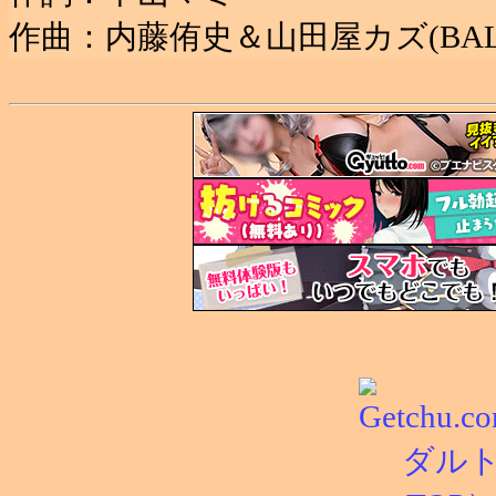
作曲：内藤侑史＆山田屋カズ(BAL