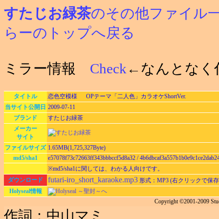
すたじお緑茶
のその他ファイル
らーのトップへ戻る
ミラー情報
Check
←なんとなく
タイトル
恋色空模様 OPテーマ「二人色」カラオケShortVer.
当サイト公開日
2009-07-11
ブランド
すたじお緑茶
メーカー
サイト
ファイルサイズ
1.65MB(1,725,327Byte)
md5/sha1
e57078f73c72663ff343bbbccf5d8a32 / 4b6dbcaf3a557b1b0e9c1ce2dab2
※md5/sha1に関しては、わかる人向けです。
futari-iro_short_karaoke.mp3
ダウンロード
形式：MP3 (右クリックで保
Holyseal情報
Holyseal ～聖封～へ
Copyright ©2001-2009 Stu
作詞：中山マミ