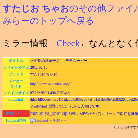
すたじお ちゃお
のその他ファイ
みらーのトップへ戻る
ミラー情報
Check
←なんとなく
タイトル
水の都の洋菓子店 デモムービー
当サイト公開日
2012-02-15
ブランド
すたじお ちゃお
メーカー
http://www.cellworks.co.jp/
サイト
ファイルサイズ
87.26MB(91,498,796Byte)
md5/sha1
ddc34d666ee7fb35411fd2758503925b / d461a1fb8a9e42b83f207b5ef26
※md5/sha1に関しては、わかる人向けです。
mizumiya_opm.zip
ダウンロード
形式：ZIP/WMV (右クリックで保存を推奨
Holyseal情報
Holyseal ～聖封～へ
Copyright