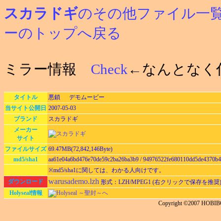
スカラドギ
のその他ファイル一
ーのトップへ戻る
ミラー情報
Check
←なんとなく
タイトル
悪鎖 デモムービー
当サイト公開日
2007-05-03
ブランド
スカラドギ
メーカー
サイト
ファイルサイズ
69.47MB(72,842,146Byte)
md5/sha1
aa61e04a6bd476e70de59c2ba26ba3b9 / 94976522fe680110dd5de4370b
※md5/sha1に関しては、わかる人向けです。
warusademo.lzh
ダウンロード
形式：LZH/MPEG1 (右クリックで保存を推奨
Holyseal情報
Holyseal ～聖封～へ
Copyright ©2007 HOBIBO