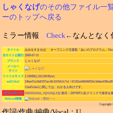
しゃくなげ
のその他ファイル一
ーのトップへ戻る
ミラー情報
Check
←なんとなく
タイトル
みみをすませば オープニング主題歌「あいのプログラム」ShortV
当サイト公開日
2009-07-31
ブランド
しゃくなげ
メーカー
サイト
ファイルサイズ
2.16MB(2,262,601Byte)
md5/sha1
24bae51e2ddf197acc4fc1016fe5c7a1 / 41102ed46b9692bc3ddae436bcd0
※md5/sha1に関しては、わかる人向けです。
mimisuma_opsong.zip
ダウンロード
形式：ZIP/MP3 (右クリックで保存を
Holyseal情報
Holyseal ～聖封～へ
Copyrig
作詞/作曲/編曲/Vocal：U