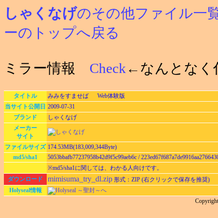
しゃくなげ
のその他ファイル一
ーのトップへ戻る
ミラー情報
Check
←なんとなく
タイトル
みみをすませば Web体験版
当サイト公開日
2009-07-31
ブランド
しゃくなげ
メーカー
サイト
ファイルサイズ
174.53MB(183,009,344Byte)
md5/sha1
5053bbafb77237958b42d9f5c99aeb6c / 223ed67f687a7de9916aa276643
※md5/sha1に関しては、わかる人向けです。
mimisuma_try_dl.zip
ダウンロード
形式：ZIP (右クリックで保存を推奨)
Holyseal情報
Holyseal ～聖封～へ
Copyri