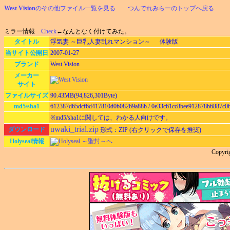
West Vision
のその他ファイル一覧を見る
つんでれみらーのトップへ戻る
ミラー情報
Check
←なんとなく付けてみた。
タイトル
浮気妻 ～巨乳人妻乱れマンション～ 体験版
当サイト公開日
2007-01-27
ブランド
West Vision
メーカー
サイト
ファイルサイズ
90.43MB(94,826,301Byte)
md5/sha1
612387d65dcf6d417810d0b08269a88b / 0e33c61cc8bee912878b6887c0
※md5/sha1に関しては、わかる人向けです。
uwaki_trial.zip
ダウンロード
形式：ZIP (右クリックで保存を推奨)
Holyseal情報
Holyseal ～聖封～へ
Copyri