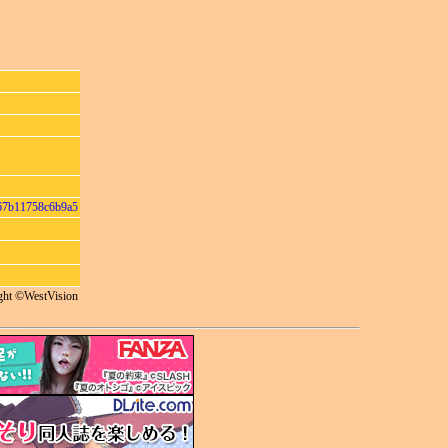
67b11758c6b9a5
ght ©WestVision