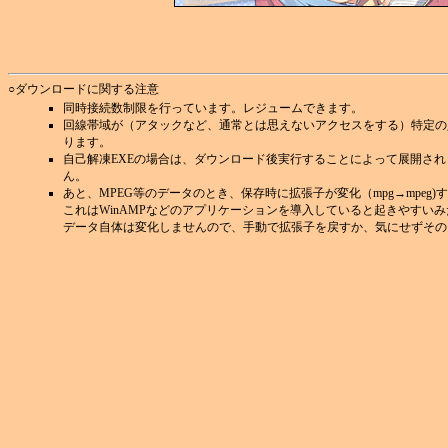
○ダウンロードに関する注意
同時接続数制限を行っています。レジュームできます。
回線帯域が（アタックなど、通常とは思えないアクセスをする）特定の
ります。
自己解凍EXEの場合は、ダウンロード後実行することによって展開さ
ん。
あと、MPEG等のデータのとき、保存時に拡張子が変化（mpg→mpeg
これはWinAMPなどのアプリケーションを導入していると起きやすい
データ自体は変化しませんので、手動で拡張子を戻すか、気にせずその