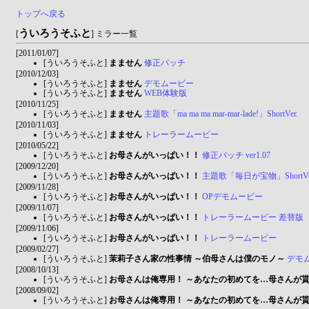
トップへ戻る
ういろうそふと
[
] ミラー一覧
[2011/01/07]
[ういろうそふと]
まません
修正パッチ
[2010/12/03]
[ういろうそふと]
まません
デモムービー
[ういろうそふと]
まません
WEB体験版
[2010/11/25]
[ういろうそふと]
まません
主題歌「ma ma ma mar-mar-lade!」ShortVer.
[2010/11/03]
[ういろうそふと]
まません
トレーラームービー
[2010/05/22]
[ういろうそふと]
お母さんがいっぱい！！
修正パッチ ver1.07
[2009/12/20]
[ういろうそふと]
お母さんがいっぱい！！
主題歌「毎日が宝物」ShortVe
[2009/11/28]
[ういろうそふと]
お母さんがいっぱい！！
OPデモムービー
[2009/11/07]
[ういろうそふと]
お母さんがいっぱい！！
トレーラームービー 差替版
[2009/11/06]
[ういろうそふと]
お母さんがいっぱい！！
トレーラームービー
[2009/02/27]
[ういろうそふと]
茉莉子さん家の性事情 ～伯母さんは僕のモノ～
デモ
[2008/10/13]
[ういろうそふと]
お母さんは俺専用！ ～あなたの初めてを…母さんが
[2008/09/02]
[ういろうそふと]
お母さんは俺専用！ ～あなたの初めてを…母さんが