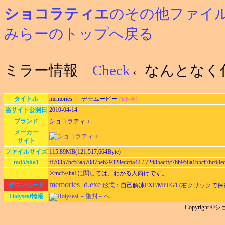
ショコラティエ
のその他ファイ
みらーのトップへ戻る
ミラー情報
Check
←なんとなく
タイトル
memories デモムービー
[女性向]
当サイト公開日
2010-04-14
ブランド
ショコラティエ
メーカー
サイト
ファイルサイズ
115.89MB(121,517,664Byte)
md5/sha1
ff70357bc53a570875e629328edc6a44 / 72485acffc76b958a1b5cf7bc68e
※md5/sha1に関しては、わかる人向けです。
memories_d.exe
ダウンロード
形式：自己解凍EXE/MPEG1 (右クリックで
Holyseal情報
Holyseal ～聖封～へ
Copyright 