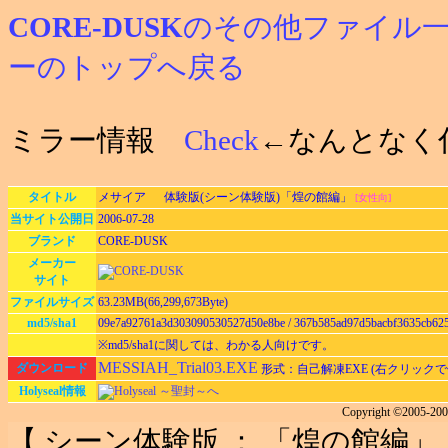
CORE-DUSK
のその他ファイル
ーのトップへ戻る
ミラー情報
Check
←なんとなく
タイトル
メサイア 体験版(シーン体験版)「煌の館編」
[女性向]
当サイト公開日
2006-07-28
ブランド
CORE-DUSK
メーカー
サイト
ファイルサイズ
63.23MB(66,299,673Byte)
md5/sha1
09e7a92761a3d303090530527d50e8be / 367b585ad97d5bacbf3635cb62
※md5/sha1に関しては、わかる人向けです。
MESSIAH_Trial03.EXE
ダウンロード
形式：自己解凍EXE (右クリック
Holyseal情報
Holyseal ～聖封～へ
Copyright ©2005-2
【 シーン体験版 ： 「煌の館編」