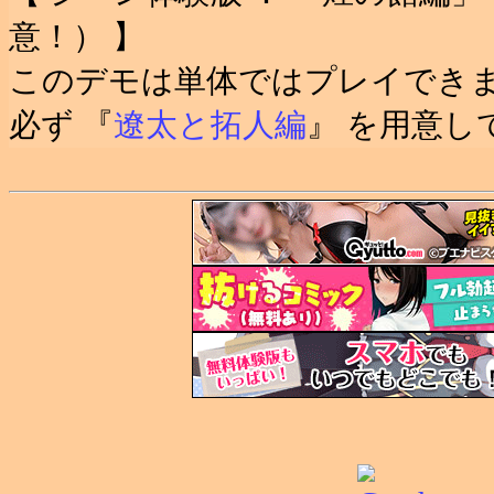
意！） 】
このデモは単体ではプレイでき
必ず 『
遼太と拓人編
』 を用意し