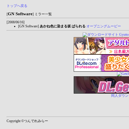
トップへ戻る
GN Software
[
] ミラー一覧
[2008/06/16]
[GN Software]
あかね色に染まる坂 ぱられる
オープニングムービー
同人ダウンロー
Copyright ©つんでれみらー