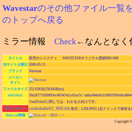
Wavestar
のその他ファイル一覧
のトップへ戻る
ミラー情報
Check
←なんとなく
タイトル
双空のシャクティ WAVESTARオリジナル壁紙800×600
当サイト公開日
2009-05-15
ブランド
Wavestar
メーカー
サイト
ファイルサイズ
252.62KB(258,683Byte)
md5/sha1
50a28777d50ff93ec4034542cc61ac3c / adfac94de0e2e30019395e8ca084
※md5/sha1に関しては、わかる人向けです。
soukukabe02_800.lzh
ダウンロード
形式：LZH/JPEG (右クリックで保存を
Holyseal情報
Holyseal ～聖封～へ
Copyright