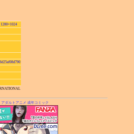
80×1024
66d25af08d790
TERNATIONAL