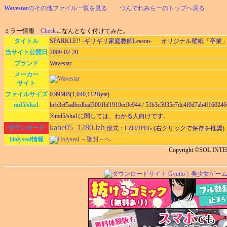
Wavestar
のその他ファイル一覧を見る
つんでれみらーのトップへ戻る
ミラー情報
Check
←なんとなく付けてみた。
タイトル
SPARKLE!! -ギリギリ家庭教師Lesson- オリジナル壁紙「卒業」12
当サイト公開日
2009-02-20
ブランド
Wavestar
メーカー
サイト
ファイルサイズ
0.99MB(1,040,112Byte)
md5/sha1
bcb3ef5adbcdbad3001bf1919ec9e944 / 51b3c5935e7dc4f0d7ab4f16024
※md5/sha1に関しては、わかる人向けです。
kabe05_1280.lzh
ダウンロード
形式：LZH/JPEG (右クリックで保存を推奨)
Holyseal情報
Holyseal ～聖封～へ
Copyright ©SOL IN