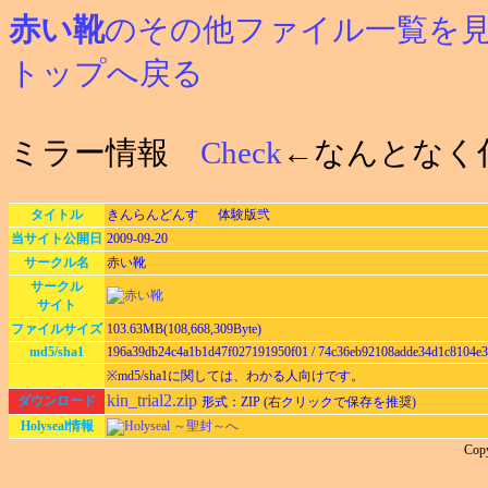
赤い靴
のその他ファイル一覧を
トップへ戻る
ミラー情報
Check
←なんとなく
タイトル
きんらんどんす 体験版弐
当サイト公開日
2009-09-20
サークル名
赤い靴
サークル
サイト
ファイルサイズ
103.63MB(108,668,309Byte)
md5/sha1
196a39db24c4a1b1d47f027191950f01 / 74c36eb92108adde34d1c8104e
※md5/sha1に関しては、わかる人向けです。
kin_trial2.zip
ダウンロード
形式：ZIP (右クリックで保存を推奨)
Holyseal情報
Holyseal ～聖封～へ
Cop