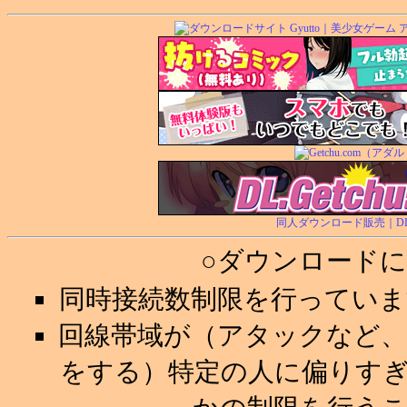
同人ダウンロード販売｜DL.Ge
○ダウンロード
同時接続数制限を行ってい
回線帯域が（アタックなど
をする）特定の人に偏りす