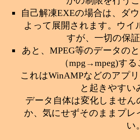
かの制限を行う
自己解凍EXEの場合は、ダ
よって展開されます。ウイ
すが、一切の保
あと、MPEG等のデータの
（mpg→mpeg)
これはWinAMPなどのア
と起きやすい
データ自体は変化しません
か、気にせずそのままプレ
い