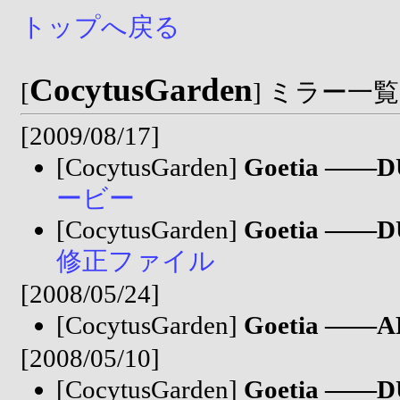
トップへ戻る
CocytusGarden
[
] ミラー一覧
[2009/08/17]
[CocytusGarden]
Goetia ――D
ービー
[CocytusGarden]
Goetia ――D
修正ファイル
[2008/05/24]
[CocytusGarden]
Goetia ―
[2008/05/10]
[CocytusGarden]
Goetia ――