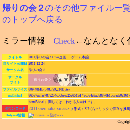
帰りの会２
のその他ファイル一
のトップへ戻る
ミラー情報
Check
←なんとなく
タイトル
2011帰りの会2Xmas企画 ゲーム本編
当サイト公開日
2011-12-24
サークル名
帰りの会２
サークル
サイト
ファイルサイズ
809.48MB(848,799,210Byte)
md5/sha1
86597a8fae787e2b4cb0beec25e6513d / 9cb84a8adb8870b15c3ade0e361
※md5/sha1に関しては、わかる人向けです。
2011kaerinokaixmas.zip
ダウンロード
形式：ZIP (右クリックで保存を推奨
Holyseal情報
Holyseal ～聖封～へ
Copyri