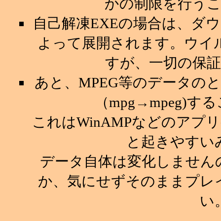
かの制限を行う
自己解凍EXEの場合は、ダ
よって展開されます。ウイ
すが、一切の保
あと、MPEG等のデータの
（mpg→mpeg)
これはWinAMPなどのア
と起きやすい
データ自体は変化しません
か、気にせずそのままプレ
い