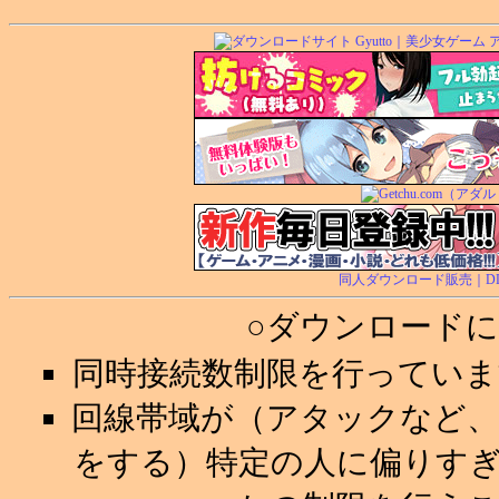
同人ダウンロード販売｜DL.Ge
○ダウンロード
同時接続数制限を行ってい
回線帯域が（アタックなど
をする）特定の人に偏りす