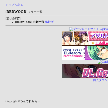
トップへ戻る
REDWOOD
[
] ミラー一覧
[2014/09/27]
[REDWOOD]
白姫十夜
体験版
同人ダウンロー
Copyright ©つんでれみらー