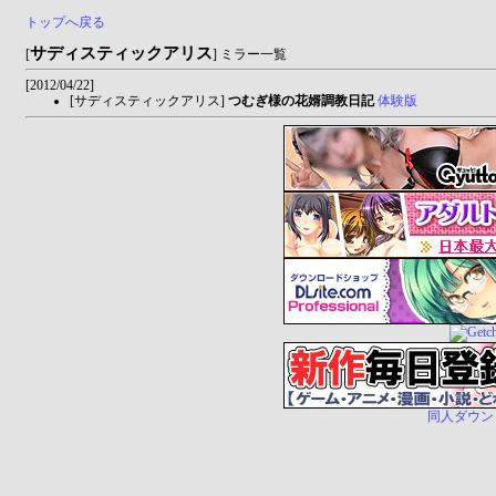
トップへ戻る
サディスティックアリス
[
] ミラー一覧
[2012/04/22]
[サディスティックアリス]
つむぎ様の花婿調教日記
体験版
同人ダウンロー