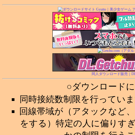
同人ダウンロード販売｜DL.Ge
○ダウンロード
同時接続数制限を行ってい
回線帯域が（アタックなど
をする）特定の人に偏りす