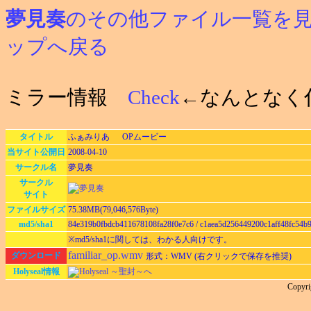
夢見奏
のその他ファイル一覧を
ップへ戻る
ミラー情報
Check
←なんとなく
タイトル
ふぁみりあ OPムービー
当サイト公開日
2008-04-10
サークル名
夢見奏
サークル
サイト
ファイルサイズ
75.38MB(79,046,576Byte)
md5/sha1
84e319b0fbdcb411678108fa28f0e7c6 / c1aea5d256449200c1aff48fc54b
※md5/sha1に関しては、わかる人向けです。
familiar_op.wmv
ダウンロード
形式：WMV (右クリックで保存を推奨)
Holyseal情報
Holyseal ～聖封～へ
Copy