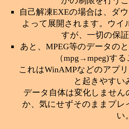
かの制限を行う
自己解凍EXEの場合は、ダ
よって展開されます。ウイ
すが、一切の保
あと、MPEG等のデータの
（mpg→mpeg)
これはWinAMPなどのア
と起きやすい
データ自体は変化しません
か、気にせずそのままプレ
い