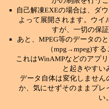
かの制限を行う
自己解凍EXEの場合は、ダ
よって展開されます。ウイ
すが、一切の保
あと、MPEG等のデータの
（mpg→mpeg)
これはWinAMPなどのア
と起きやすい
データ自体は変化しません
か、気にせずそのままプレ
い