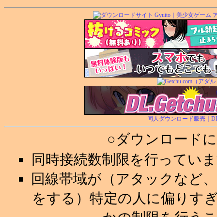
同人ダウンロード販売｜DL.Ge
○ダウンロード
同時接続数制限を行ってい
回線帯域が（アタックなど
をする）特定の人に偏りす