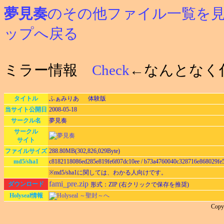
夢見奏
のその他ファイル一覧を
ップへ戻る
ミラー情報
Check
←なんとなく
タイトル
ふぁみりあ 体験版
当サイト公開日
2008-05-18
サークル名
夢見奏
サークル
サイト
ファイルサイズ
288.80MB(302,826,029Byte)
md5/sha1
c8182118086ed285e819fe6f07dc10ee / b73a4760040c328716e868029fe
※md5/sha1に関しては、わかる人向けです。
fami_pre.zip
ダウンロード
形式：ZIP (右クリックで保存を推奨)
Holyseal情報
Holyseal ～聖封～へ
Cop