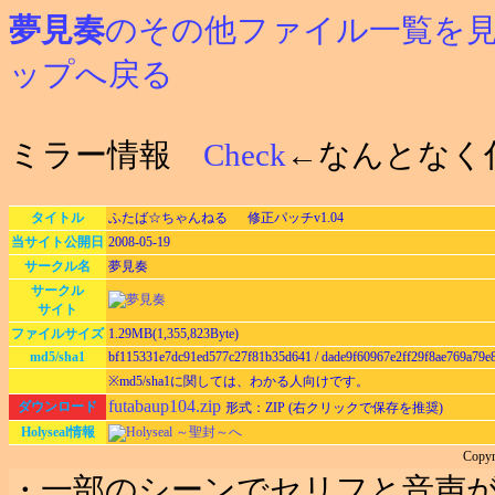
夢見奏
のその他ファイル一覧を
ップへ戻る
ミラー情報
Check
←なんとなく
タイトル
ふたば☆ちゃんねる 修正パッチv1.04
当サイト公開日
2008-05-19
サークル名
夢見奏
サークル
サイト
ファイルサイズ
1.29MB(1,355,823Byte)
md5/sha1
bf115331e7dc91ed577c27f81b35d641 / dade9f60967e2ff29f8ae769a79
※md5/sha1に関しては、わかる人向けです。
futabaup104.zip
ダウンロード
形式：ZIP (右クリックで保存を推奨)
Holyseal情報
Holyseal ～聖封～へ
Copy
・一部のシーンでセリフと音声