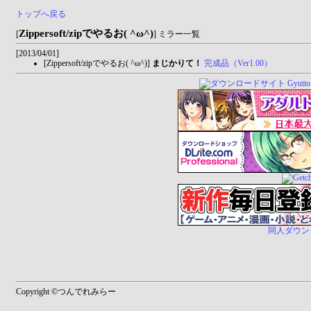
トップへ戻る
Zippersoft/zipでやるお( ^ω^)
[
] ミラー一覧
[2013/04/01]
[Zippersoft/zipでやるお( ^ω^)]
まじかりて！
完成品（Ver1.00）
同人ダウンロー
Copyright ©つんでれみらー