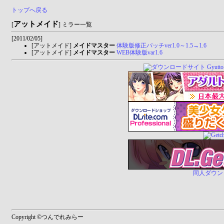
トップへ戻る
アットメイド
[
] ミラー一覧
[2011/02/05]
[アットメイド]
メイドマスター
体験版修正パッチver1.0～1.5→1.6
[アットメイド]
メイドマスター
WEB体験版var1.6
同人ダウンロー
Copyright ©つんでれみらー